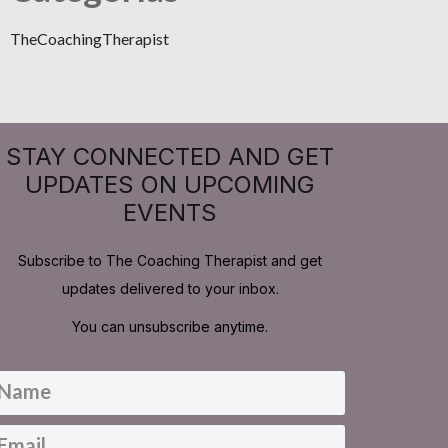
TheCoachingTherapist
STAY CONNECTED AND GET
UPDATES ON UPCOMING
EVENTS
Subscribe to The Coaching Therapist and get
updates delivered to your inbox.
You can unsubscribe anytime.